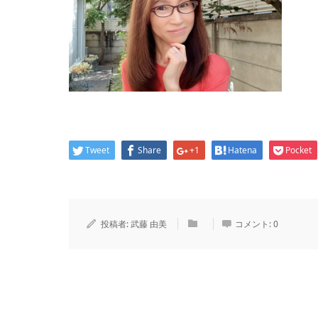
Tweet
Share
+1
Hatena
Pocket
投稿者:
武藤 由美
コメント:
0