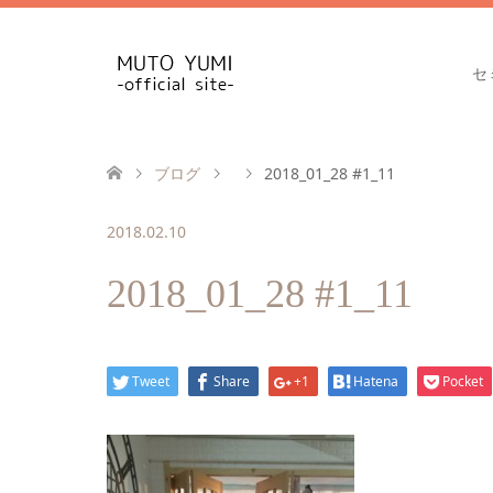
セ
ブログ
2018_01_28 #1_11
2018.02.10
2018_01_28 #1_11
Tweet
Share
+1
Hatena
Pocket