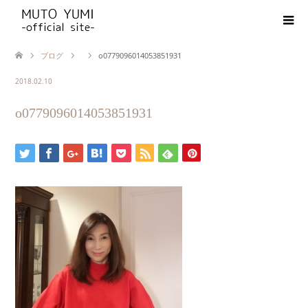
ブログ
o0779096014053851931
2018.02.10
o0779096014053851931